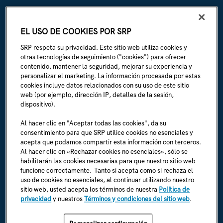
Eléctrico comercial:
(602) 236-8833
EL USO DE COOKIES POR SRP
Irrigación de SRP:
(602) 236-3333
SRP respeta su privacidad. Este sitio web utiliza cookies y
La Línea:
(602) 236-1111
otras tecnologías de seguimiento ("cookies") para ofrecer
contenido, mantener la seguridad, mejorar su experiencia y
personalizar el marketing. La información procesada por estas
ACERCA DE SRP
cookies incluye datos relacionados con su uso de este sitio
Biografía de la empresa
web (por ejemplo, dirección IP, detalles de la sesión,
dispositivo).
Sala de prensa (en inglés)
Al hacer clic en "Aceptar todas las cookies", da su
consentimiento para que SRP utilice cookies no esenciales y
Carreras (en inglés)
acepta que podamos compartir esta información con terceros.
Al hacer clic en «Rechazar cookies no esenciales», sólo se
Soy un empleado (en inglés)
habilitarán las cookies necesarias para que nuestro sitio web
funcione correctamente. Tanto si acepta como si rechaza el
Normas y reglamentos de SRP (en inglés)
uso de cookies no esenciales, al continuar utilizando nuestro
sitio web, usted acepta los términos de nuestra
Política de
privacidad
y nuestros
Términos y condiciones del sitio web
.
ENCUÉNTRANOS EN