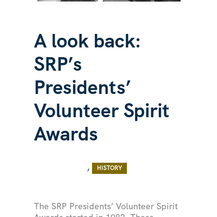
A look back:
SRP’s
Presidents’
Volunteer Spirit
Awards
/ Por
/
,
COMUNIDAD
HISTORY
The SRP Presidents’ Volunteer Spirit