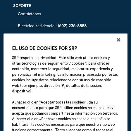
SOPORTE
Contáctanos
Eléctrico residencial:
(602) 236-8888
Eléctrico comercial:
(602) 236-8833
EL USO DE COOKIES POR SRP
Irrigación de SRP:
(602) 236-3333
SRP respeta su privacidad. Este sitio web utiliza cookies y
La Línea:
(602) 236-1111
otras tecnologías de seguimiento ("cookies") para ofrecer
contenido, mantener la seguridad, mejorar su experiencia y
personalizar el marketing. La información procesada por estas
ACERCA DE SRP
cookies incluye datos relacionados con su uso de este sitio
Biografía de la empresa
web (por ejemplo, dirección IP, detalles de la sesión,
dispositivo).
Sala de prensa (en inglés)
Al hacer clic en "Aceptar todas las cookies", da su
consentimiento para que SRP utilice cookies no esenciales y
Carreras (en inglés)
acepta que podamos compartir esta información con terceros.
Al hacer clic en «Rechazar cookies no esenciales», sólo se
Soy un empleado (en inglés)
habilitarán las cookies necesarias para que nuestro sitio web
funcione correctamente. Tanto si acepta como si rechaza el