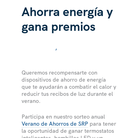
Ahorra energía y
gana premios
/ Por
/
,
COMUNIDAD
NOTICIAS
Queremos recompensarte con
dispositivos de ahorro de energía
que te ayudarán a combatir el calor y
reducir tus recibos de luz durante el
verano.
Participa en nuestro sorteo anual
Verano de Ahorros de SRP
para tener
la oportunidad de ganar termostatos
inteligentes, bombillas LED y un