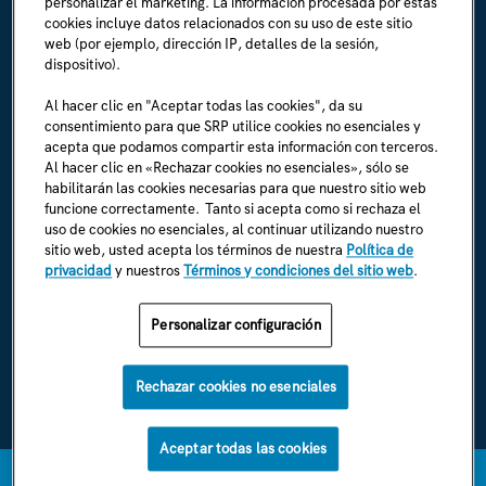
personalizar el marketing. La información procesada por estas
ACERCA DE SRP
cookies incluye datos relacionados con su uso de este sitio
Biografía de la empresa
web (por ejemplo, dirección IP, detalles de la sesión,
dispositivo).
Sala de prensa (en inglés)
Al hacer clic en "Aceptar todas las cookies", da su
consentimiento para que SRP utilice cookies no esenciales y
Carreras (en inglés)
acepta que podamos compartir esta información con terceros.
Al hacer clic en «Rechazar cookies no esenciales», sólo se
Soy un empleado (en inglés)
habilitarán las cookies necesarias para que nuestro sitio web
funcione correctamente. Tanto si acepta como si rechaza el
Normas y reglamentos de SRP (en inglés)
uso de cookies no esenciales, al continuar utilizando nuestro
sitio web, usted acepta los términos de nuestra
Política de
privacidad
y nuestros
Términos y condiciones del sitio web
.
ENCUÉNTRANOS EN
Personalizar configuración
Rechazar cookies no esenciales
Política de privacidad de SRP
Términos y condiciones de la página web de SRP
Aceptar todas las cookies
1996-2026 © SRP