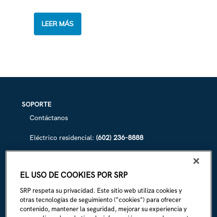
TERMOSTATOS
LEER MÁS
INTELIGENTES:
UNA
FORMA
INGENIOSA
DE
AHORRAR
DINERO
Y
ENERGÍA
SOPORTE
Contáctanos
Eléctrico residencial:
(602) 236-8888
Eléctrico comercial:
(602) 236-8833
EL USO DE COOKIES POR SRP
Irrigación de SRP:
(602) 236-3333
SRP respeta su privacidad. Este sitio web utiliza cookies y
La Línea:
(602) 236-1111
otras tecnologías de seguimiento ("cookies") para ofrecer
contenido, mantener la seguridad, mejorar su experiencia y