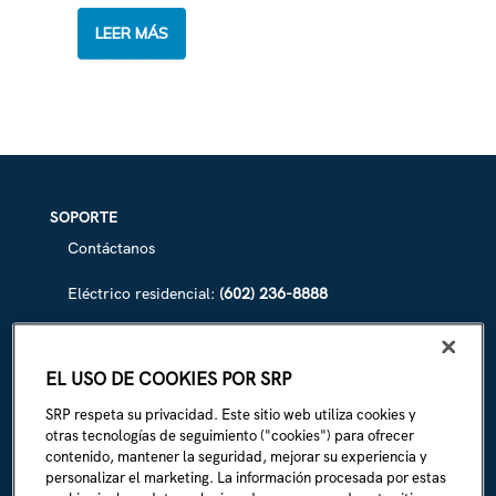
LOS
LEER MÁS
PANELES
SOLARES,
EXPLICADOS
SOPORTE
Contáctanos
Eléctrico residencial:
(602) 236-8888
Eléctrico comercial:
(602) 236-8833
EL USO DE COOKIES POR SRP
Irrigación de SRP:
(602) 236-3333
SRP respeta su privacidad. Este sitio web utiliza cookies y
La Línea:
(602) 236-1111
otras tecnologías de seguimiento ("cookies") para ofrecer
contenido, mantener la seguridad, mejorar su experiencia y
personalizar el marketing. La información procesada por estas
ACERCA DE SRP