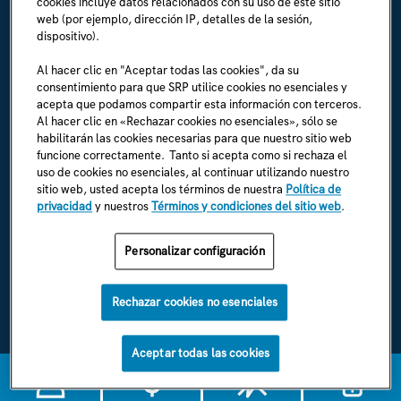
cookies incluye datos relacionados con su uso de este sitio
Biografía de la empresa
web (por ejemplo, dirección IP, detalles de la sesión,
dispositivo).
Sala de prensa (en inglés)
Al hacer clic en "Aceptar todas las cookies", da su
consentimiento para que SRP utilice cookies no esenciales y
Carreras (en inglés)
acepta que podamos compartir esta información con terceros.
Al hacer clic en «Rechazar cookies no esenciales», sólo se
Soy un empleado (en inglés)
habilitarán las cookies necesarias para que nuestro sitio web
funcione correctamente. Tanto si acepta como si rechaza el
Normas y reglamentos de SRP (en inglés)
uso de cookies no esenciales, al continuar utilizando nuestro
sitio web, usted acepta los términos de nuestra
Política de
privacidad
y nuestros
Términos y condiciones del sitio web
.
ENCUÉNTRANOS EN
Personalizar configuración
Rechazar cookies no esenciales
Política de privacidad de SRP
Términos y condiciones de la página web de SRP
Aceptar todas las cookies
1996-2026 © SRP