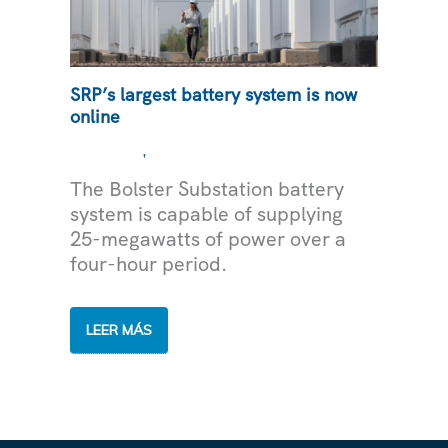
SRP’s largest battery system is now
online
,
NOTICIAS
ELECTRICIDAD
The Bolster Substation battery
system is capable of supplying
25-megawatts of power over a
four-hour period.
SRP’S
LEER MÁS
LARGEST
BATTERY
SYSTEM
IS
NOW
ONLINE