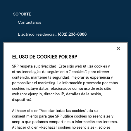
SOPORTE
Contáctanos
Eléctrico residencial:
(602) 236-8888
Eléctrico comercial:
(602) 236-8833
EL USO DE COOKIES POR SRP
Irrigación de SRP:
(602) 236-3333
SRP respeta su privacidad. Este sitio web utiliza cookies y
La Línea:
(602) 236-1111
otras tecnologías de seguimiento ("cookies") para ofrecer
contenido, mantener la seguridad, mejorar su experiencia y
personalizar el marketing. La información procesada por estas
ACERCA DE SRP
cookies incluye datos relacionados con su uso de este sitio
Biografía de la empresa
web (por ejemplo, dirección IP, detalles de la sesión,
dispositivo).
Sala de prensa (en inglés)
Al hacer clic en "Aceptar todas las cookies", da su
consentimiento para que SRP utilice cookies no esenciales y
Carreras (en inglés)
acepta que podamos compartir esta información con terceros.
Al hacer clic en «Rechazar cookies no esenciales», sólo se
Soy un empleado (en inglés)