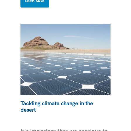
ALIMENTANDO
LEER MÁS
LA
RED
ELÉCTRICA
CON
ENERGÍA
SOLAR
Tackling climate change in the
desert
MEDIOAMBIENTE