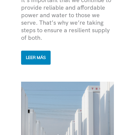
It’s important that we continue to
provide reliable and affordable
power and water to those we
serve. That’s why we’re taking
steps to ensure a resilient supply
of both.
TACKLING
LEER MÁS
CLIMATE
CHANGE
IN
THE
DESERT