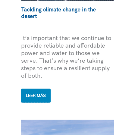
Tackling climate change in the
desert
MEDIOAMBIENTE
It’s important that we continue to
provide reliable and affordable
power and water to those we
serve. That’s why we’re taking
steps to ensure a resilient supply
of both.
TACKLING
LEER MÁS
CLIMATE
CHANGE
IN
THE
DESERT