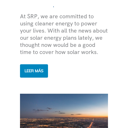
,
MEDIOAMBIENTE
ELECTRICIDAD
At SRP, we are committed to
using cleaner energy to power
your lives. With all the news about
our solar energy plans lately, we
thought now would be a good
time to cover how solar works.
RESPONDIENDO
LEER MÁS
A
LA
PREGUNTA:
"¿CÓMO
FUNCIONA
LA
ENERGÍA
SOLAR?"