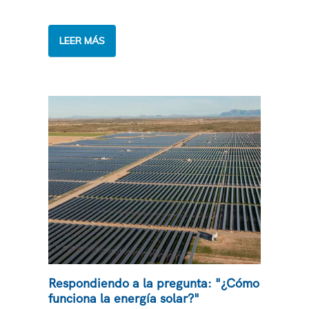
DEBUNKING
LEER MÁS
MYTHS
AROUND
SOLAR
ENERGY
Respondiendo a la pregunta: "¿Cómo
funciona la energía solar?"