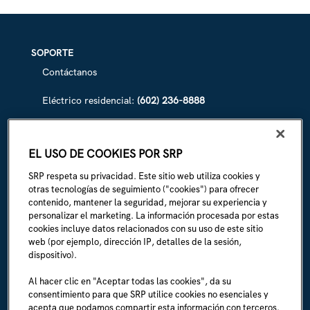
TOWARD
ONE
RELIABLE
FUTURE
SOPORTE
Contáctanos
Eléctrico residencial:
(602) 236-8888
Eléctrico comercial:
(602) 236-8833
EL USO DE COOKIES POR SRP
Irrigación de SRP:
(602) 236-3333
SRP respeta su privacidad. Este sitio web utiliza cookies y
La Línea:
(602) 236-1111
otras tecnologías de seguimiento ("cookies") para ofrecer
contenido, mantener la seguridad, mejorar su experiencia y
personalizar el marketing. La información procesada por estas
ACERCA DE SRP
cookies incluye datos relacionados con su uso de este sitio
Biografía de la empresa
web (por ejemplo, dirección IP, detalles de la sesión,
dispositivo).
Sala de prensa (en inglés)
Al hacer clic en "Aceptar todas las cookies", da su
consentimiento para que SRP utilice cookies no esenciales y
Carreras (en inglés)
acepta que podamos compartir esta información con terceros.