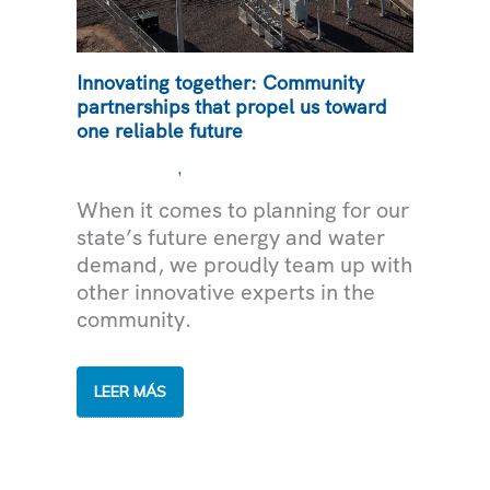
Innovating together: Community
partnerships that propel us toward
one reliable future
,
COMUNIDAD
MEDIOAMBIENTE
When it comes to planning for our
state’s future energy and water
demand, we proudly team up with
other innovative experts in the
community.
INNOVATING
LEER MÁS
TOGETHER:
COMMUNITY
PARTNERSHIPS
THAT
PROPEL
US