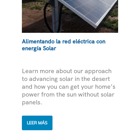
Alimentando la red eléctrica con
energía Solar
ELECTRICIDAD
Learn more about our approach
to advancing solar in the desert
and how you can get your home’s
power from the sun without solar
panels.
ALIMENTANDO
LEER MÁS
LA
RED
ELÉCTRICA