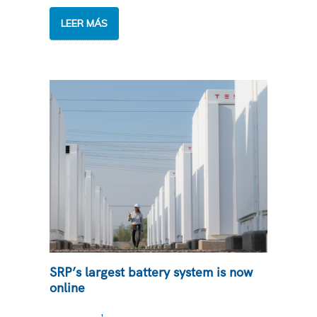
SRP
LEER MÁS
AND
NAVAJO
NATION
EXTEND
KAYENTA
SOLAR
AGREEMENT
SRP’s largest battery system is now
online
,
NOTICIAS
ELECTRICIDAD