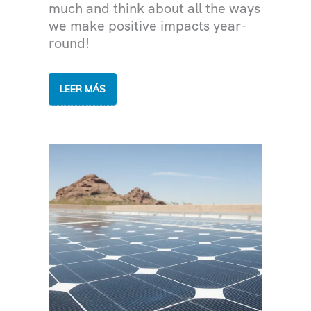
much and think about all the ways
we make positive impacts year-
round!
35
LEER MÁS
WAYS
WE’RE
MAKING
OUR
2035
SUSTAINABILITY
GOALS
POSSIBLE