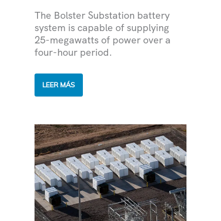
The Bolster Substation battery
system is capable of supplying
25-megawatts of power over a
four-hour period.
SRP’S
LEER MÁS
LARGEST
BATTERY
SYSTEM
IS
NOW
ONLINE