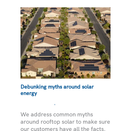
CON
ENERGÍA
SOLAR
Debunking myths around solar
energy
,
MEDIOAMBIENTE
ELECTRICIDAD
We address common myths
around rooftop solar to make sure
our customers have all the facts.