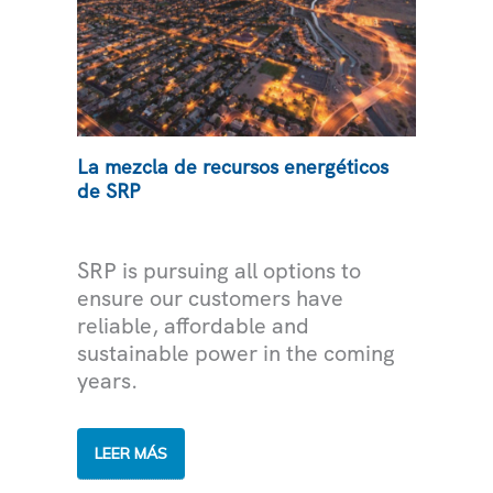
La mezcla de recursos energéticos
de SRP
ELECTRICIDAD
SRP is pursuing all options to
ensure our customers have
reliable, affordable and
sustainable power in the coming
years.
LA
LEER MÁS
MEZCLA
DE