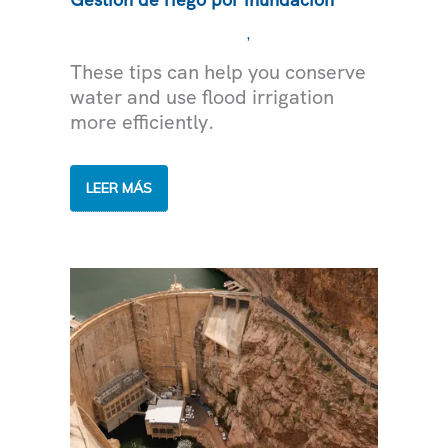
,
ASESORAMIENTO EXPERTO
AGUA
These tips can help you conserve
water and use flood irrigation
more efficiently.
GESTIÓN
LEER MÁS
DE
RIEGO
POR
INUNDACIÓN