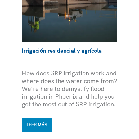
Irrigación residencial y agrícola
AGUA
How does SRP irrigation work and
where does the water come from?
We’re here to demystify flood
irrigation in Phoenix and help you
get the most out of SRP irrigation.
IRRIGACIÓN
LEER MÁS
RESIDENCIAL
Y
AGRÍCOLA