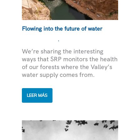
Flowing into the future of water
,
MEDIOAMBIENTE
AGUA
We’re sharing the interesting
ways that SRP monitors the health
of our forests where the Valley’s
water supply comes from.
FLOWING
LEER MÁS
INTO
THE
FUTURE
OF
WATER