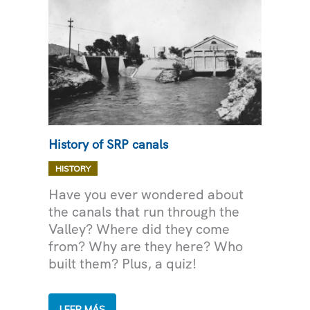
History of SRP canals
,
HISTORY
AGUA
Have you ever wondered about
the canals that run through the
Valley? Where did they come
from? Why are they here? Who
built them? Plus, a quiz!
HISTORY
LEER MÁS