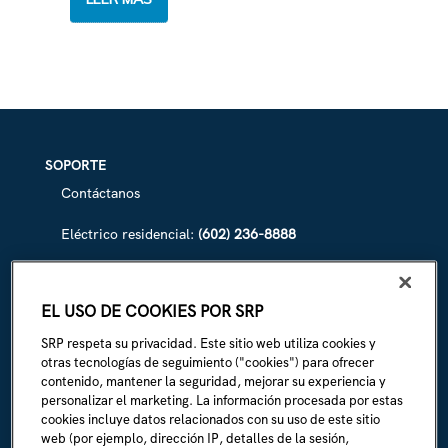
OF
SRP
CANALS
SOPORTE
Contáctanos
Eléctrico residencial:
(602) 236-8888
Eléctrico comercial:
(602) 236-8833
EL USO DE COOKIES POR SRP
Irrigación de SRP:
(602) 236-3333
SRP respeta su privacidad. Este sitio web utiliza cookies y
La Línea:
(602) 236-1111
otras tecnologías de seguimiento ("cookies") para ofrecer
contenido, mantener la seguridad, mejorar su experiencia y
personalizar el marketing. La información procesada por estas
ACERCA DE SRP
cookies incluye datos relacionados con su uso de este sitio
Biografía de la empresa
web (por ejemplo, dirección IP, detalles de la sesión,