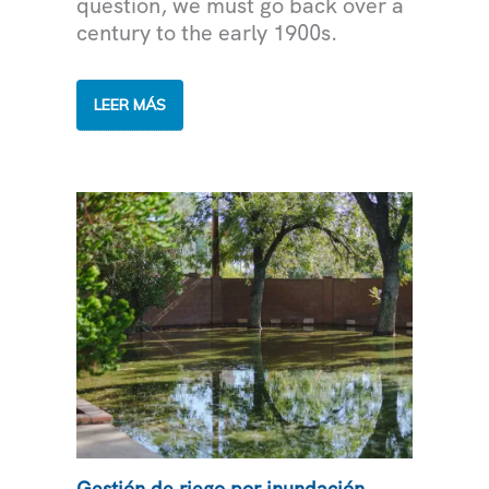
question, we must go back over a
century to the early 1900s.
LA
LEER MÁS
HISTORIA
DE
LA
IRRIGACIÓN
EN
ARIZONA
Gestión de riego por inundación