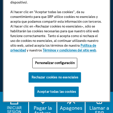
dispositivo).
Sala de prensa (en inglés)
Al hacer clic en "Aceptar todas las cookies", da su
consentimiento para que SRP utilice cookies no esenciales y
Carreras (en inglés)
acepta que podamos compartir esta información con terceros.
Al hacer clic en «Rechazar cookies no esenciales», sólo se
Soy un empleado (en inglés)
habilitarán las cookies necesarias para que nuestro sitio web
funcione correctamente. Tanto si acepta como si rechaza el
Normas y reglamentos de SRP (en inglés)
uso de cookies no esenciales, al continuar utilizando nuestro
sitio web, usted acepta los términos de nuestra
Política de
privacidad
y nuestros
Términos y condiciones del sitio web
.
ENCUÉNTRANOS EN
Personalizar configuración
Rechazar cookies no esenciales
Política de privacidad de SRP
Términos y condiciones de la página web de SRP
Aceptar todas las cookies
1996-2026 © SRP
English
Pagar la
Apagones
Llamar a
INICIAR
SESIÓN