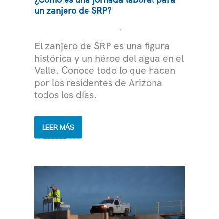
un zanjero de SRP?
,
EMPLEADOS DESTACADOS
AGUA
El zanjero de SRP es una figura
histórica y un héroe del agua en el
Valle. Conoce todo lo que hacen
por los residentes de Arizona
todos los días.
¿CÓMO
LEER MÁS
ES
UNA
JORNADA
LABORAL
PARA
UN
ZANJERO
DE
SRP?