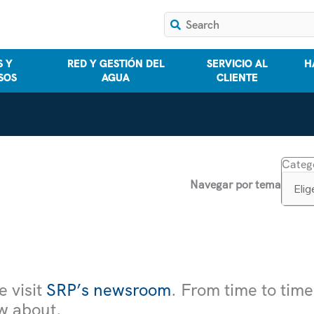
 Y
RED Y GESTIÓN DEL
SERVICIO AL
H
SOS
AGUA
CLIENTE
Categ
Navegar por tema
e visit
SRP’s newsroom
. From time to tim
w about.