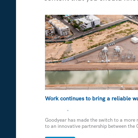
Work continues to bring a reliable 
,
NOTICIAS
AGUA
Goodyear has made the switch to a more r
to an innovative partnership between the 