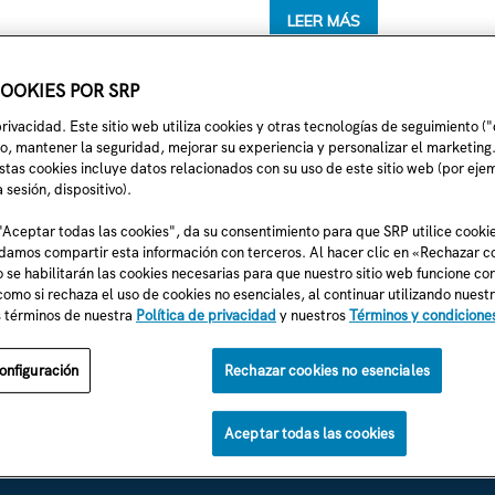
SRP’S
LEER MÁS
LARGEST
BATTERY
SYSTEM
IS
COOKIES POR SRP
NOW
ONLINE
rivacidad. Este sitio web utiliza cookies y otras tecnologías de seguimiento (
o, mantener la seguridad, mejorar su experiencia y personalizar el marketing
1
2
tas cookies incluye datos relacionados con su uso de este sitio web (por eje
a sesión, dispositivo).
 "Aceptar todas las cookies", da su consentimiento para que SRP utilice cooki
amos compartir esta información con terceros. Al hacer clic en «Rechazar c
o se habilitarán las cookies necesarias para que nuestro sitio web funcione c
SOPORTE
ENCUÉNT
como si rechaza el uso de cookies no esenciales, al continuar utilizando nuestr
Contáctanos
s términos de nuestra
Política de privacidad
y nuestros
Términos y condiciones
Eléctrico residencial:
(602) 236-8888
Eléctrico comercial:
(602) 236-8833
onfiguración
Rechazar cookies no esenciales
Política de pr
)
Irrigación de SRP:
(602) 236-3333
Términos y co
RP (en
La Línea:
(602) 236-1111
Aceptar todas las cookies
1996-2026 ©