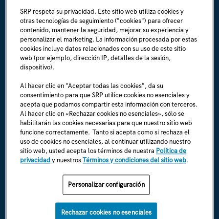
SRP respeta su privacidad. Este sitio web utiliza cookies y
La Línea:
(602) 236-1111
otras tecnologías de seguimiento ("cookies") para ofrecer
contenido, mantener la seguridad, mejorar su experiencia y
personalizar el marketing. La información procesada por estas
ACERCA DE SRP
cookies incluye datos relacionados con su uso de este sitio
Biografía de la empresa
web (por ejemplo, dirección IP, detalles de la sesión,
dispositivo).
Sala de prensa (en inglés)
Al hacer clic en "Aceptar todas las cookies", da su
consentimiento para que SRP utilice cookies no esenciales y
Carreras (en inglés)
acepta que podamos compartir esta información con terceros.
Al hacer clic en «Rechazar cookies no esenciales», sólo se
Soy un empleado (en inglés)
habilitarán las cookies necesarias para que nuestro sitio web
funcione correctamente. Tanto si acepta como si rechaza el
Normas y reglamentos de SRP (en inglés)
uso de cookies no esenciales, al continuar utilizando nuestro
sitio web, usted acepta los términos de nuestra
Política de
privacidad
y nuestros
Términos y condiciones del sitio web
.
ENCUÉNTRANOS EN
Personalizar configuración
Rechazar cookies no esenciales
Política de privacidad de SRP