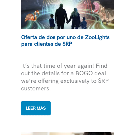
Oferta de dos por uno de ZooLights
para clientes de SRP
COMUNIDAD
It’s that time of year again! Find
out the details for a BOGO deal
we’re offering exclusively to SRP
customers.
OFERTA
LEER MÁS
DE
DOS
POR
UNO
DE
ZOOLIGHTS