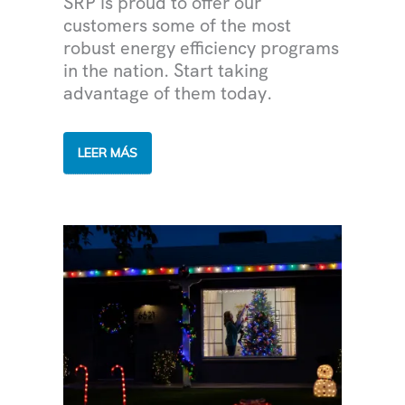
SRP is proud to offer our
customers some of the most
robust energy efficiency programs
in the nation. Start taking
advantage of them today.
WHAT
LEER MÁS
IS
ENERGY
EFFICIENCY
AND
WHY
IS
IT
IMPORTANT?