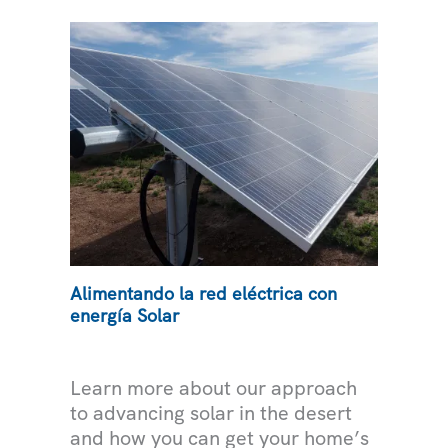
SERVICIOS
PÚBLICOS
POR
TELÉFONO,
CORREO
ELECTRÓNICO
Y
EN
PERSONA
Alimentando la red eléctrica con
energía Solar
ELECTRICIDAD
Learn more about our approach
to advancing solar in the desert
and how you can get your home’s