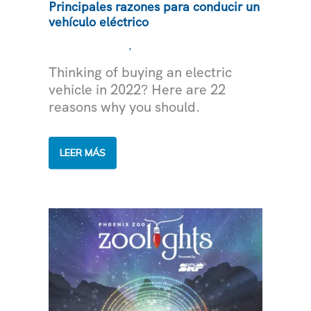
Principales razones para conducir un
vehículo eléctrico
,
MEDIOAMBIENTE
ASESORAMIENTO EXPERTO
Thinking of buying an electric
vehicle in 2022? Here are 22
reasons why you should.
PRINCIPALES
LEER MÁS
RAZONES
PARA
CONDUCIR
UN
VEHÍCULO
ELÉCTRICO