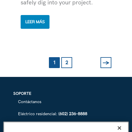
safely dig into your project.
EXCAVAR
LEER MÁS
SOBRE
CABLES
ACTIVOS
ES
MUY
PELIGROSO
→
1
2
Siguiente
SOPORTE
Contáctanos
Eléctrico residencial:
(602) 236-8888
Eléctrico comercial:
(602) 236-8833