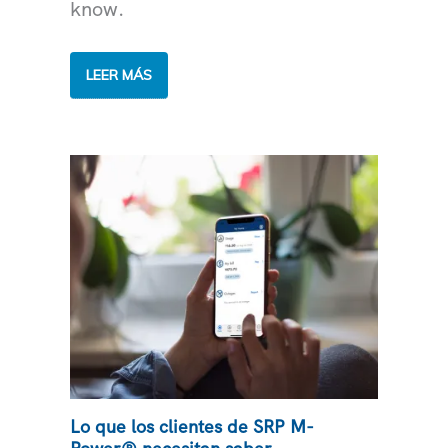
know.
TODO
LEER MÁS
LO
QUE
NECESITAS
SABER
SOBRE
LOS
PLANES
DE
PAGO
DE
SRP
Lo que los clientes de SRP M-