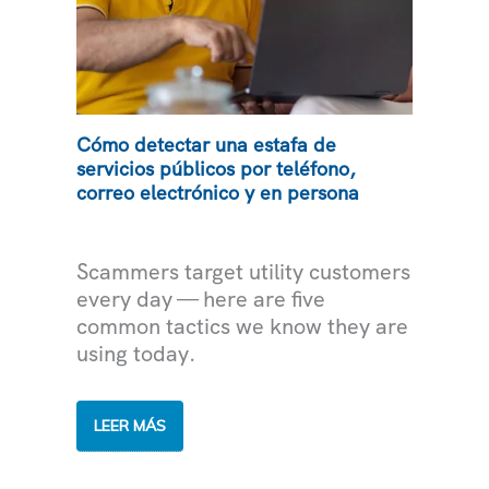
Cómo detectar una estafa de
servicios públicos por teléfono,
correo electrónico y en persona
ASESORAMIENTO EXPERTO
Scammers target utility customers
every day — here are five
common tactics we know they are
using today.
CÓMO
LEER MÁS
DETECTAR
UNA
ESTAFA
DE