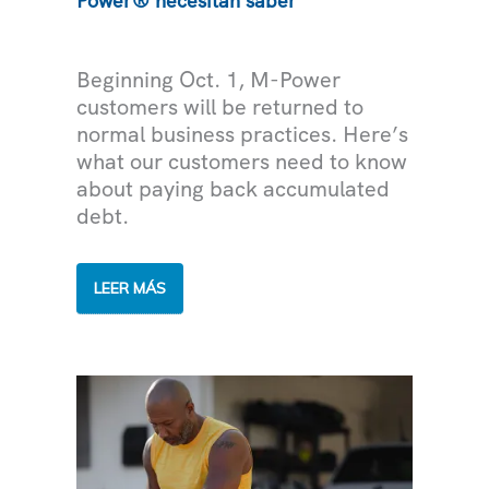
Power® necesitan saber
ELECTRICIDAD
Beginning Oct. 1, M-Power
customers will be returned to
normal business practices. Here’s
what our customers need to know
about paying back accumulated
debt.
LO
LEER MÁS
QUE
LOS
CLIENTES
DE
SRP
M-
POWER®
NECESITAN
SABER