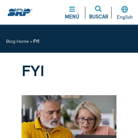
MENÚ
BUSCAR
English
Blog Home
»
FYI
FYI