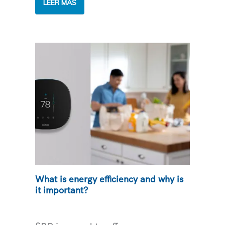
DESCUBRE
LEER MÁS
TU
PLAN
DE
PRECIOS
IDEAL
DE
SRP
What is energy efficiency and why is
it important?
ELECTRICIDAD