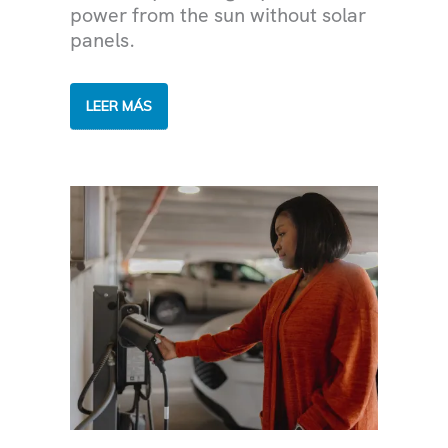
power from the sun without solar
panels.
ALIMENTANDO
LEER MÁS
LA
RED
ELÉCTRICA
CON
ENERGÍA
SOLAR