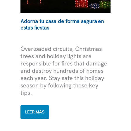
Adorna tu casa de forma segura en
estas fiestas
ELECTRICIDAD
Overloaded circuits, Christmas
trees and holiday lights are
responsible for fires that damage
and destroy hundreds of homes
each year. Stay safe this holiday
season by following these key
tips.
ADORNA
LEER MÁS
TU
CASA
DE
FORMA