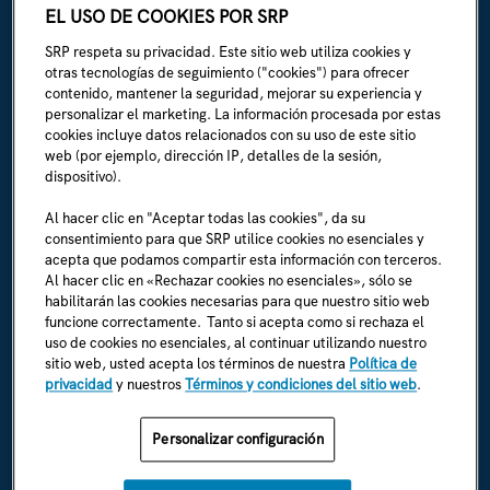
EL USO DE COOKIES POR SRP
Irrigación de SRP:
(602) 236-3333
SRP respeta su privacidad. Este sitio web utiliza cookies y
La Línea:
(602) 236-1111
otras tecnologías de seguimiento ("cookies") para ofrecer
contenido, mantener la seguridad, mejorar su experiencia y
personalizar el marketing. La información procesada por estas
ACERCA DE SRP
cookies incluye datos relacionados con su uso de este sitio
Biografía de la empresa
web (por ejemplo, dirección IP, detalles de la sesión,
dispositivo).
Sala de prensa (en inglés)
Al hacer clic en "Aceptar todas las cookies", da su
consentimiento para que SRP utilice cookies no esenciales y
Carreras (en inglés)
acepta que podamos compartir esta información con terceros.
Al hacer clic en «Rechazar cookies no esenciales», sólo se
Soy un empleado (en inglés)
habilitarán las cookies necesarias para que nuestro sitio web
funcione correctamente. Tanto si acepta como si rechaza el
Normas y reglamentos de SRP (en inglés)
uso de cookies no esenciales, al continuar utilizando nuestro
sitio web, usted acepta los términos de nuestra
Política de
privacidad
y nuestros
Términos y condiciones del sitio web
.
ENCUÉNTRANOS EN
Personalizar configuración